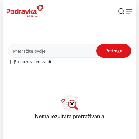
Skip
to
content
Proizvodi
Pretraga
Samo novi proizvodi
Nema rezultata pretraživanja