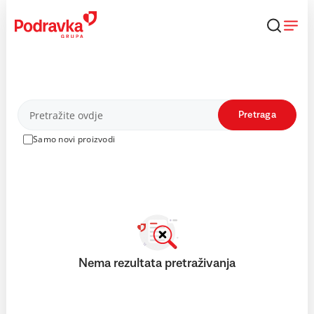
Skip
to
content
Proizvodi
Pretraga
Samo novi proizvodi
Nema rezultata pretraživanja