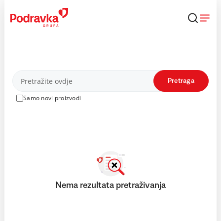
Skip
to
content
Proizvodi
Pretraga
Samo novi proizvodi
Nema rezultata pretraživanja