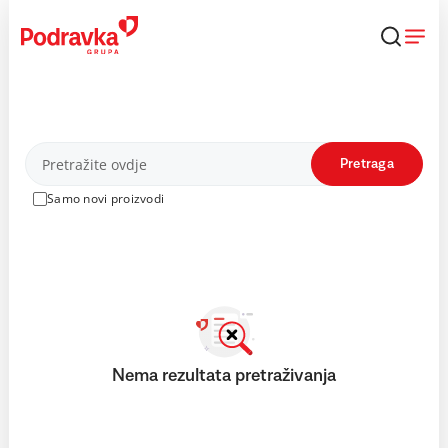
Skip
to
content
Proizvodi
Pretraga
Samo novi proizvodi
Nema rezultata pretraživanja