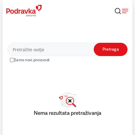
Skip
to
content
Proizvodi
Pretraga
Samo novi proizvodi
Nema rezultata pretraživanja