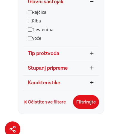
Glavni sastojak
Rajčica
Riba
Tjestenina
Voće
Tip proizvoda
Stupanj pripreme
Karakteristike
Očistite sve filtere
Filtrirajte