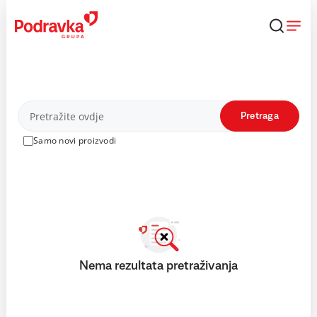
Skip
to
content
Proizvodi
Pretraga
Samo novi proizvodi
Nema rezultata pretraživanja