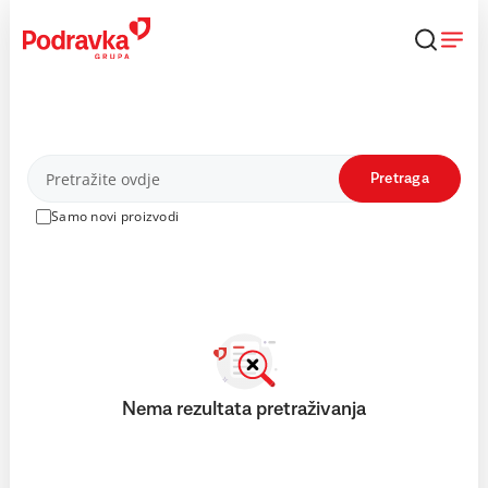
Skip
to
content
Proizvodi
Pretraga
Samo novi proizvodi
Nema rezultata pretraživanja