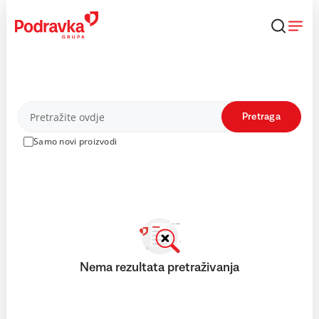
Skip
to
content
Proizvodi
Pretraga
Samo novi proizvodi
Nema rezultata pretraživanja