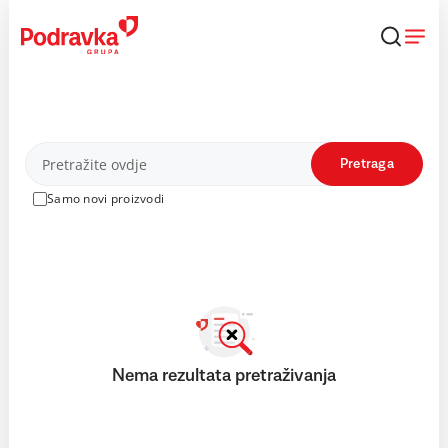
Skip
to
content
Proizvodi
Pretraga
Samo novi proizvodi
Nema rezultata pretraživanja