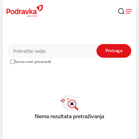
Skip
to
content
Proizvodi
Pretraga
Samo novi proizvodi
Nema rezultata pretraživanja