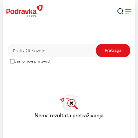
Skip
to
content
Proizvodi
Pretraga
Samo novi proizvodi
Nema rezultata pretraživanja