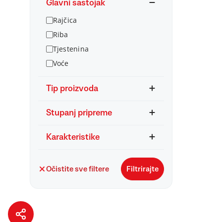
Glavni sastojak
Rajčica
Riba
Tjestenina
Voće
Tip proizvoda
Stupanj pripreme
Karakteristike
Očistite sve filtere
Filtrirajte