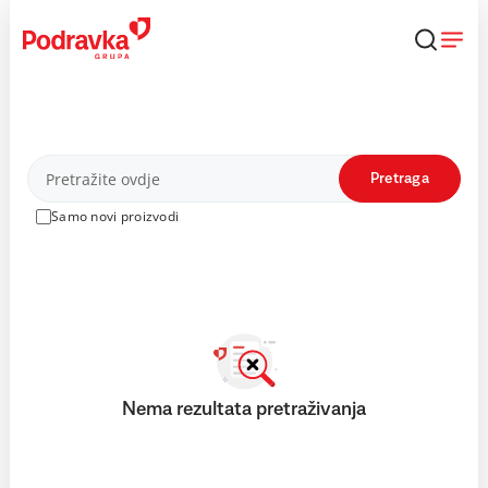
Skip
to
content
Proizvodi
Pretraga
Samo novi proizvodi
Nema rezultata pretraživanja