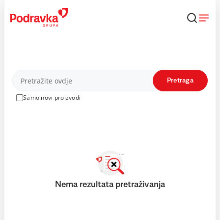
Skip
to
content
Proizvodi
Pretraga
Samo novi proizvodi
Nema rezultata pretraživanja