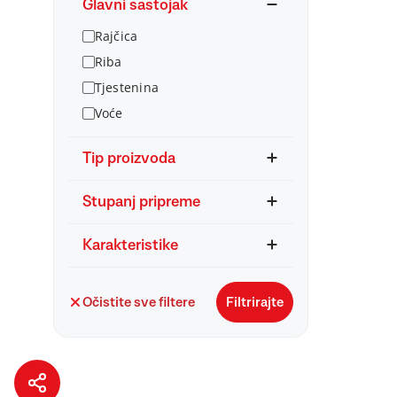
Glavni sastojak
Rajčica
Riba
Tjestenina
Voće
Tip proizvoda
Stupanj pripreme
Karakteristike
Očistite sve filtere
Filtrirajte