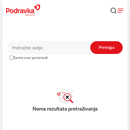
Skip
to
content
Proizvodi
Pretraga
Samo novi proizvodi
Nema rezultata pretraživanja