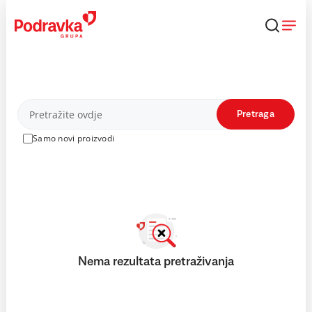
Skip
to
content
Proizvodi
Pretraga
Samo novi proizvodi
Nema rezultata pretraživanja