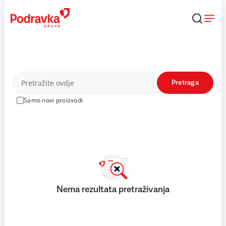
Skip
to
content
Proizvodi
Pretraga
Samo novi proizvodi
Nema rezultata pretraživanja