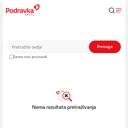
Skip
to
content
Proizvodi
Pretraga
Samo novi proizvodi
Nema rezultata pretraživanja