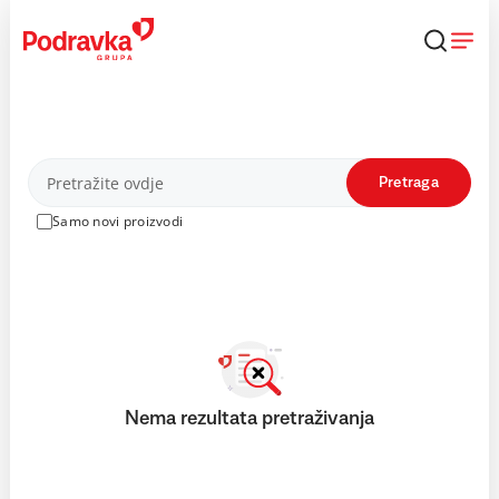
Skip
to
content
Proizvodi
Pretraga
Samo novi proizvodi
Nema rezultata pretraživanja