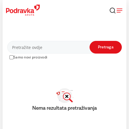
Skip
to
content
Proizvodi
Pretraga
Samo novi proizvodi
Nema rezultata pretraživanja