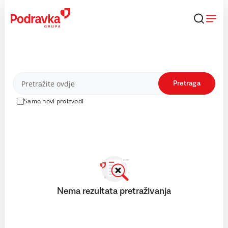
Skip
to
content
Proizvodi
Pretraga
Samo novi proizvodi
Nema rezultata pretraživanja