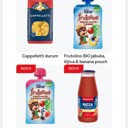
Cappelletti durum
Frutolino BIO jabuka,
šljiva & banana pouch
NOVO
NOVO