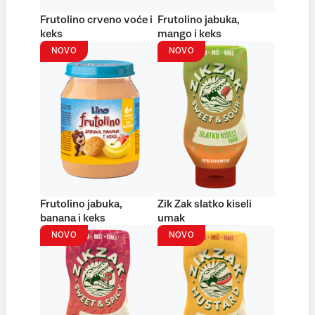
Frutolino crveno voće i
Frutolino jabuka,
keks
mango i keks
NOVO
NOVO
Frutolino jabuka,
Zik Zak slatko kiseli
banana i keks
umak
NOVO
NOVO