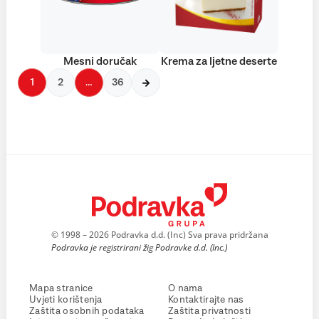
Mesni doručak
Krema za ljetne deserte
1
2
…
36
© 1998 – 2026 Podravka d.d. (Inc) Sva prava pridržana
Podravka je registrirani žig Podravke d.d. (Inc.)
Mapa stranice
O nama
Uvjeti korištenja
Kontaktirajte nas
Zaštita osobnih podataka
Zaštita privatnosti