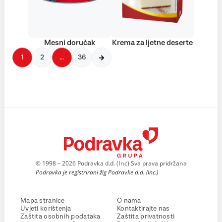
Mesni doručak
Krema za ljetne deserte
1
2
…
36
© 1998 – 2026 Podravka d.d. (Inc) Sva prava pridržana
Podravka je registrirani žig Podravke d.d. (Inc.)
Mapa stranice
O nama
Uvjeti korištenja
Kontaktirajte nas
Zaštita osobnih podataka
Zaštita privatnosti