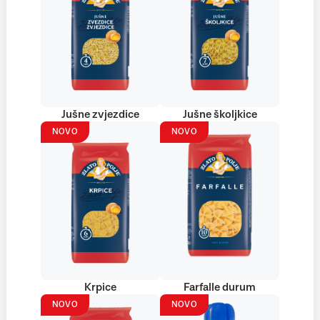
Jušne zvjezdice
Jušne školjkice
NOVO
NOVO
Krpice
Farfalle durum
NOVO
NOVO