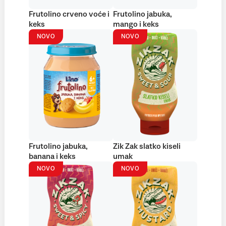
Frutolino crveno voće i
Frutolino jabuka,
keks
mango i keks
NOVO
NOVO
Frutolino jabuka,
Zik Zak slatko kiseli
banana i keks
umak
NOVO
NOVO