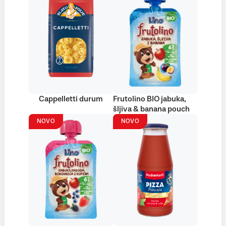
Cappelletti durum
Frutolino BIO jabuka,
šljiva & banana pouch
NOVO
NOVO