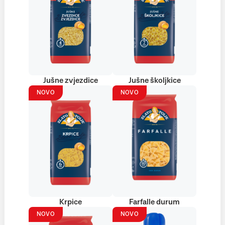
Jušne zvjezdice
Jušne školjkice
NOVO
NOVO
Krpice
Farfalle durum
NOVO
NOVO