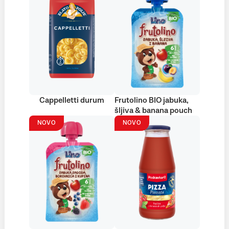
Cappelletti durum
Frutolino BIO jabuka,
šljiva & banana pouch
NOVO
NOVO