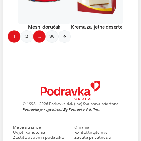
Mesni doručak
Krema za ljetne deserte
1
2
…
36
© 1998 – 2026 Podravka d.d. (Inc) Sva prava pridržana
Podravka je registrirani žig Podravke d.d. (Inc.)
Mapa stranice
O nama
Uvjeti korištenja
Kontaktirajte nas
Zaštita osobnih podataka
Zaštita privatnosti