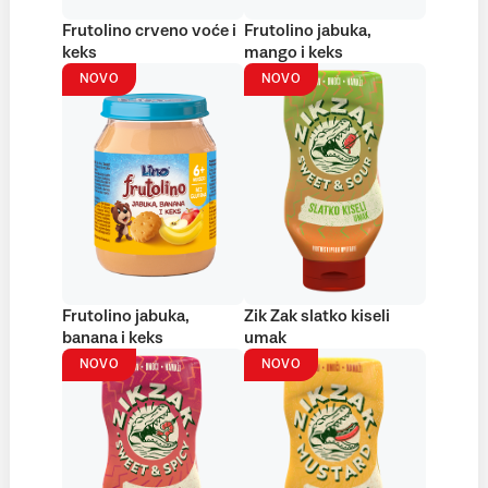
Frutolino crveno voće i
Frutolino jabuka,
keks
mango i keks
NOVO
NOVO
Frutolino jabuka,
Zik Zak slatko kiseli
banana i keks
umak
NOVO
NOVO